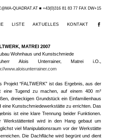
@MA-QUADRAT.AT ■ +43(0)316 81 83 77 FAX DW+15
ME
LISTE
AKTUELLES
KONTAKT
LTWERK, MATREI 2007
ubau Wohnhaus und Kunstschmiede
uherr Alois Unterrainer, Matrei i.O.,
p://www.aloisunterrainer.com
s Projekt “FALTWERK” ist das Ergebnis, aus der
t eine Tugend zu machen, auf einem 400 m²
oßen, dreieckigen Grundstück ein Einfamilienhaus
d eine Kunstschmiedewerkstätte zu errichten. Das
ebnis ist eine klare Trennung beider Funktionen.
r Werkstättenteil wird in den Hang gebaut um
lichst viel Manipulationsraum vor der Werkstätte
erreichen. Die Dachfläche wird begrünt und dient