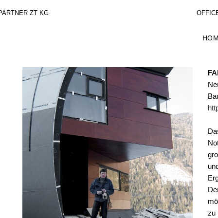
PARTNER ZT KG
OFFICE
HO
FA
Ne
Ba
htt
Da
No
gr
un
Erg
De
mög
zu 