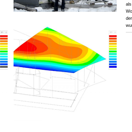
al
Woh
de
wur